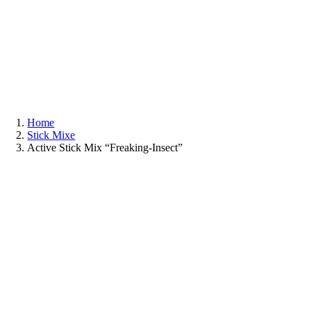
Zum
Inhalt
springen
Home
Stick Mixe
Active Stick Mix “Freaking-Insect”