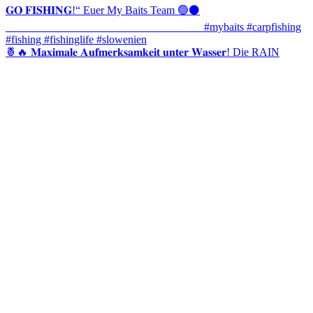
🍍🔥 𝐌𝐚𝐱𝐢𝐦𝐚𝐥𝐞 𝐀𝐮𝐟𝐦𝐞𝐫𝐤𝐬𝐚𝐦𝐤𝐞𝐢𝐭 𝐮𝐧𝐭𝐞𝐫 𝐖𝐚𝐬𝐬𝐞𝐫! Die RAIN