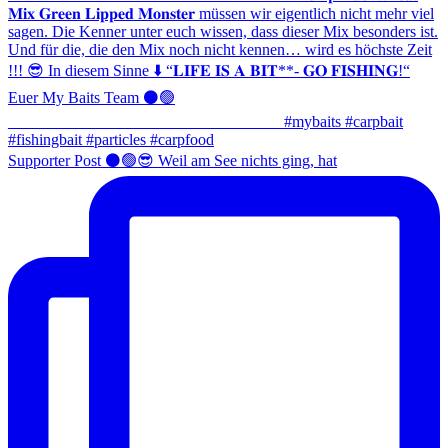
Supporter Post ⚫️🟢😎 Weil am See nichts ging, hat