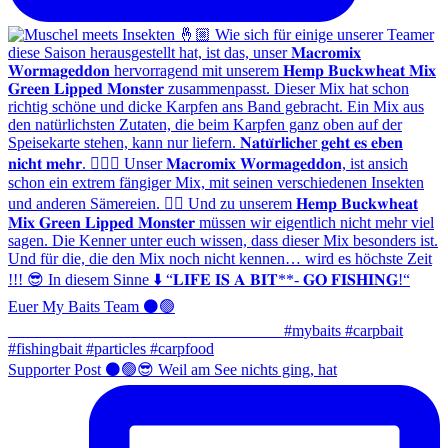
Supporter Post ⚫️🟢😎 Weil am See nichts ging, hat