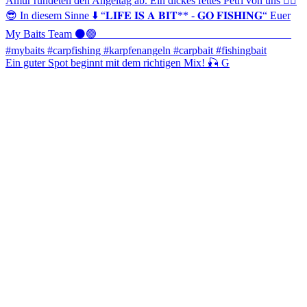
Ein guter Spot beginnt mit dem richtigen Mix! 🎣 G