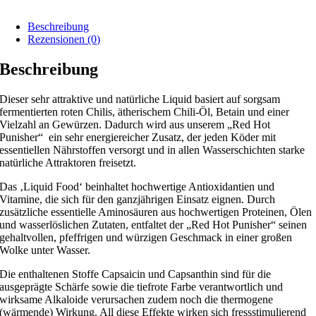
Beschreibung
Rezensionen (0)
Beschreibung
Dieser sehr attraktive und natürliche Liquid basiert auf sorgsam
fermentierten roten Chilis, ätherischem Chili-Öl, Betain und einer
Vielzahl an Gewürzen. Dadurch wird aus unserem „Red Hot
Punisher“ ein sehr energiereicher Zusatz, der jeden Köder mit
essentiellen Nährstoffen versorgt und in allen Wasserschichten starke
natürliche Attraktoren freisetzt.
Das ‚Liquid Food‘ beinhaltet hochwertige Antioxidantien und
Vitamine, die sich für den ganzjährigen Einsatz eignen. Durch
zusätzliche essentielle Aminosäuren aus hochwertigen Proteinen, Ölen
und wasserlöslichen Zutaten, entfaltet der „Red Hot Punisher“ seinen
gehaltvollen, pfeffrigen und würzigen Geschmack in einer großen
Wolke unter Wasser.
Die enthaltenen Stoffe Capsaicin und Capsanthin sind für die
ausgeprägte Schärfe sowie die tiefrote Farbe verantwortlich und
wirksame Alkaloide verursachen zudem noch die thermogene
(wärmende) Wirkung. All diese Effekte wirken sich fressstimulierend