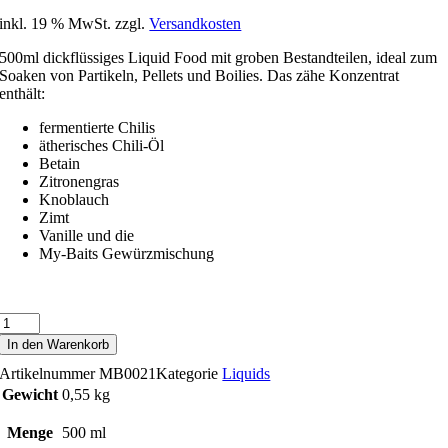
inkl. 19 % MwSt.
zzgl.
Versandkosten
500ml dickflüssiges Liquid Food mit groben Bestandteilen, ideal zum
Soaken von Partikeln, Pellets und Boilies. Das zähe Konzentrat
enthält:
fermentierte Chilis
ätherisches Chili-Öl
Betain
Zitronengras
Knoblauch
Zimt
Vanille und die
My-Baits Gewürzmischung
Vorrätig
Liquid
Food
In den Warenkorb
“Red
Artikelnummer
MB0021
Kategorie
Liquids
Hot
Punisher”
Gewicht
0,55 kg
Menge
Menge
500 ml