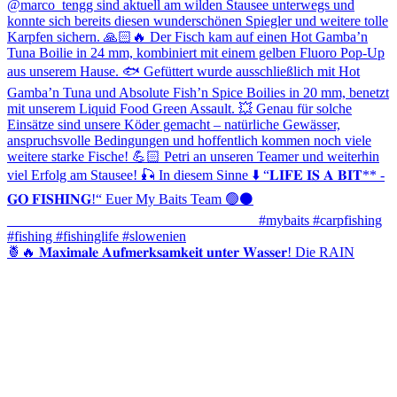
🍍🔥 𝐌𝐚𝐱𝐢𝐦𝐚𝐥𝐞 𝐀𝐮𝐟𝐦𝐞𝐫𝐤𝐬𝐚𝐦𝐤𝐞𝐢𝐭 𝐮𝐧𝐭𝐞𝐫 𝐖𝐚𝐬𝐬𝐞𝐫! Die RAIN