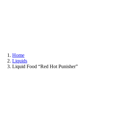
Zum
Inhalt
springen
Home
Liquids
Liquid Food “Red Hot Punisher”