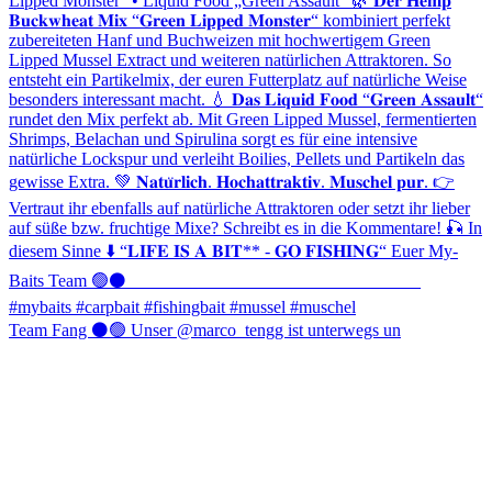
Team Fang ⚫️🟢 Unser @marco_tengg ist unterwegs un