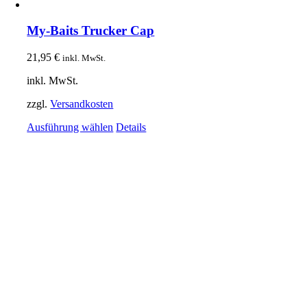
My-Baits Trucker Cap
21,95
€
inkl. MwSt.
inkl. MwSt.
zzgl.
Versandkosten
Dieses
Ausführung wählen
Details
Produkt
weist
mehrere
Varianten
auf.
Die
Optionen
können
auf
der
Produktseite
gewählt
werden