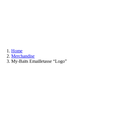
Zum
Inhalt
springen
Home
Merchandise
My-Baits Emailletasse “Logo”