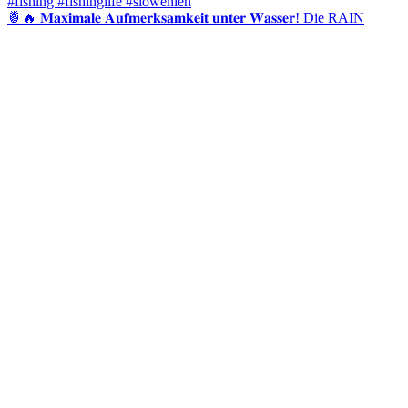
🍍🔥 𝐌𝐚𝐱𝐢𝐦𝐚𝐥𝐞 𝐀𝐮𝐟𝐦𝐞𝐫𝐤𝐬𝐚𝐦𝐤𝐞𝐢𝐭 𝐮𝐧𝐭𝐞𝐫 𝐖𝐚𝐬𝐬𝐞𝐫! Die RAIN