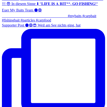
Supporter Post ⚫️🟢😎 Weil am See nichts ging, hat