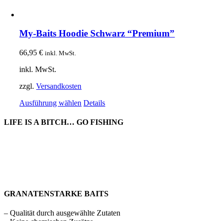
My-Baits Hoodie Schwarz “Premium”
66,95
€
inkl. MwSt.
inkl. MwSt.
zzgl.
Versandkosten
Dieses
Ausführung wählen
Details
Produkt
weist
LIFE IS A BITCH… GO FISHING
mehrere
Varianten
auf.
Die
Optionen
können
auf
der
GRANATENSTARKE BAITS
Produktseite
gewählt
– Qualität durch ausgewählte Zutaten
werden