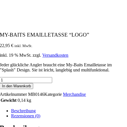
MY-BAITS EMAILLETASSE “LOGO”
22,95
€
inkl. MwSt.
inkl. 19 % MwSt.
zzgl.
Versandkosten
Jeder glückliche Angler braucht eine My-Baits Emailletasse im
"Splash" Design. Sie ist leicht, langlebig und multifunktional.
My-
Baits
In den Warenkorb
Emailletasse
Artikelnummer
MB0146
Kategorie
Merchandise
"Logo"
Menge
Gewicht
0,14 kg
Beschreibung
Rezensionen (0)