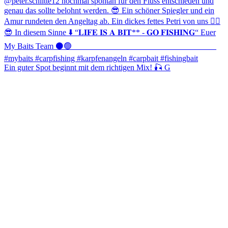
Ein guter Spot beginnt mit dem richtigen Mix! 🎣 G