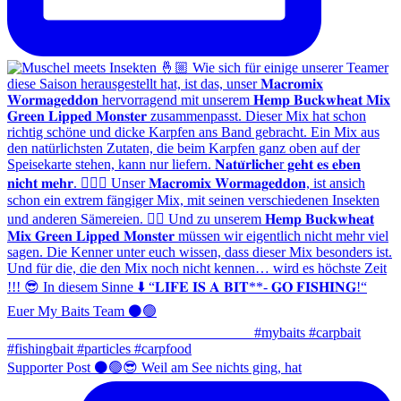
Supporter Post ⚫️🟢😎 Weil am See nichts ging, hat