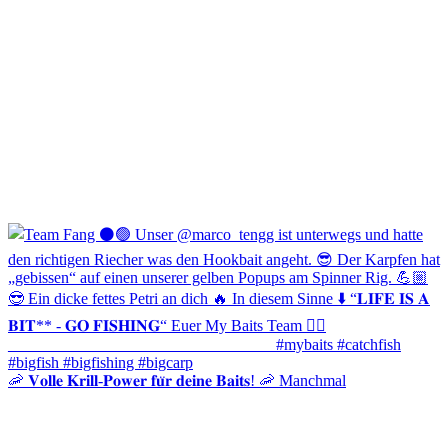
🦐 𝐕𝐨𝐥𝐥𝐞 𝐊𝐫𝐢𝐥𝐥-𝐏𝐨𝐰𝐞𝐫 𝐟𝐮̈𝐫 𝐝𝐞𝐢𝐧𝐞 𝐁𝐚𝐢𝐭𝐬! 🦐 Manchmal