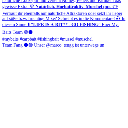
Team Fang ⚫️🟢 Unser @marco_tengg ist unterwegs un