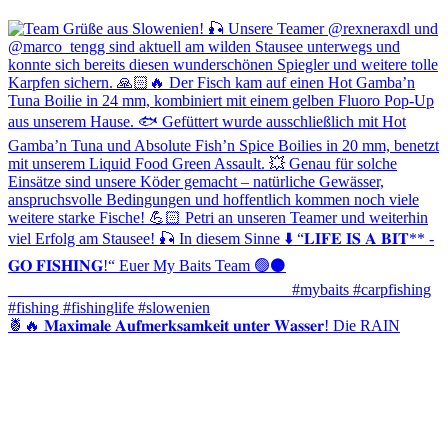
🍍🔥 𝐌𝐚𝐱𝐢𝐦𝐚𝐥𝐞 𝐀𝐮𝐟𝐦𝐞𝐫𝐤𝐬𝐚𝐦𝐤𝐞𝐢𝐭 𝐮𝐧𝐭𝐞𝐫 𝐖𝐚𝐬𝐬𝐞𝐫! Die RAIN