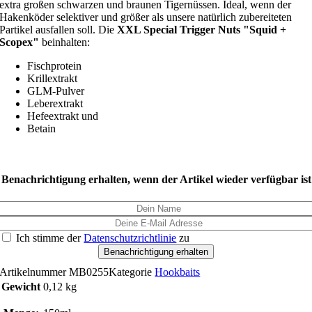
extra großen schwarzen und braunen Tigernüssen. Ideal, wenn der
Hakenköder selektiver und größer als unsere natürlich zubereiteten
Partikel ausfallen soll. Die
XXL Special Trigger Nuts "Squid +
Scopex"
beinhalten:
Fischprotein
Krillextrakt
GLM-Pulver
Leberextrakt
Hefeextrakt und
Betain
derzeit ausverkauft
Benachrichtigung erhalten, wenn der Artikel wieder verfügbar ist
Ich stimme der
Datenschutzrichtlinie
zu
Benachrichtigung erhalten
Artikelnummer
MB0255
Kategorie
Hookbaits
Gewicht
0,12 kg