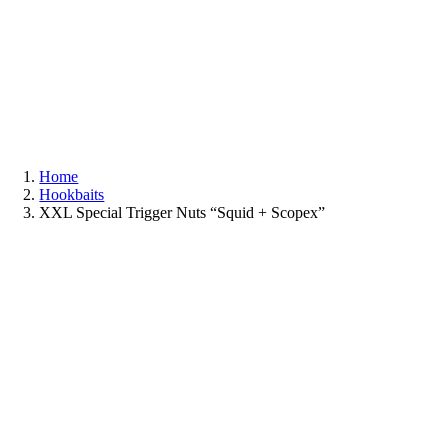
Zum
Inhalt
springen
Home
Hookbaits
XXL Special Trigger Nuts “Squid + Scopex”