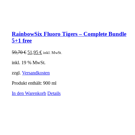
RainbowSix Fluoro Tigers – Complete Bundle
5+1 free
Ursprünglicher
Aktueller
59,70
€
51,95
€
inkl. MwSt.
Preis
Preis
inkl. 19 % MwSt.
war:
ist:
59,70 €
51,95 €.
zzgl.
Versandkosten
Produkt enthält: 900
ml
In den Warenkorb
Details